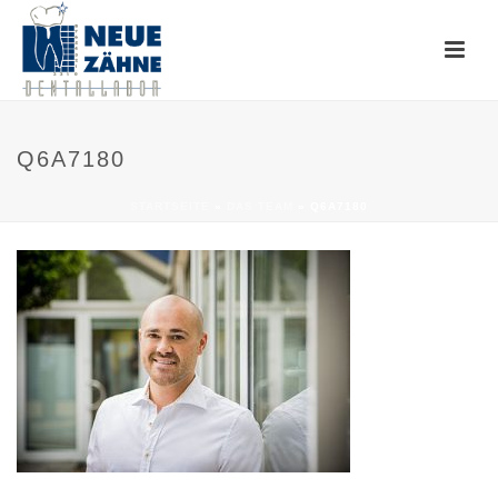
Q6A7180
STARTSEITE
»
DAS TEAM
»
Q6A7180