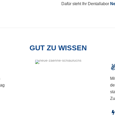
Dafür steht Ihr Dentallabor
Ne
GUT ZU WISSEN
m
Mi
tag
de
st
Zu