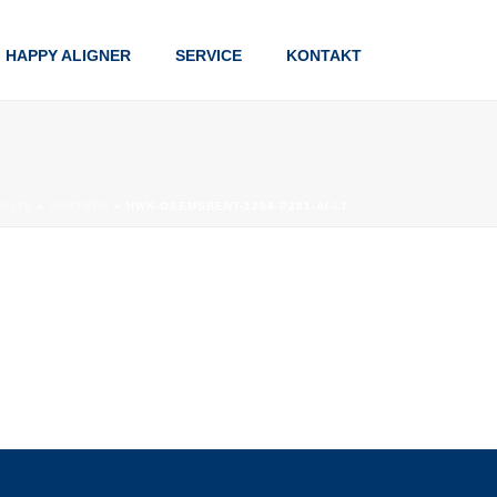
HAPPY ALIGNER
SERVICE
KONTAKT
SEITE
»
PARTNER
»
HWK-OSEMSBENT-1204-P281-AI-LT