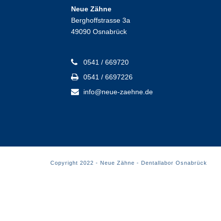
Neue Zähne
Berghoffstrasse 3a
49090 Osnabrück
0541 / 669720
0541 / 6697226
info@neue-zaehne.de
Copyright 2022 - Neue Zähne - Dentallabor Osnabrück