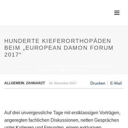
HUNDERTE KIEFERORTHOPÄDEN
BEIM „EUROPEAN DAMON FORUM
2017“
STARTSEITE
»
NEWS
»
HUNDERTE KIEFERORTHOPÄDEN BEIM
„EUROPEAN DAMON FORUM 2017“
Drucken
E-Mail
ALLGEMEIN
,
ZAHNARZT
16. November 2017
Auf drei unvergessliche Tage mit erstklassigen Vorträgen,
angeregten fachlichen Diskussionen, netten Gesprächen
unter Kollegen und Freunden, einem exklusiven